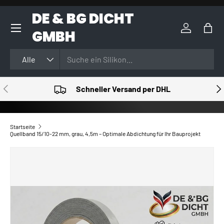
DE & BG DICHT
DIREKT ZUM INHALT
GMBH
Einloggen
Eink
Suchen
Art
Alle
VORHERIGE
NÄ
Schneller Versand per DHL
Startseite
Quellband 15/10-22 mm, grau, 4,5m – Optimale Abdichtung für Ihr Bauprojekt
ZU PRODUKTINFORMATIONEN SPRINGEN