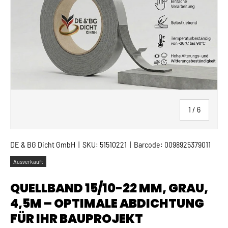
von
1
/
6
DE & BG Dicht GmbH
|
SKU:
51510221
|
Barcode:
0098925379011
Ausverkauft
QUELLBAND 15/10-22 MM, GRAU,
4,5M – OPTIMALE ABDICHTUNG
FÜR IHR BAUPROJEKT