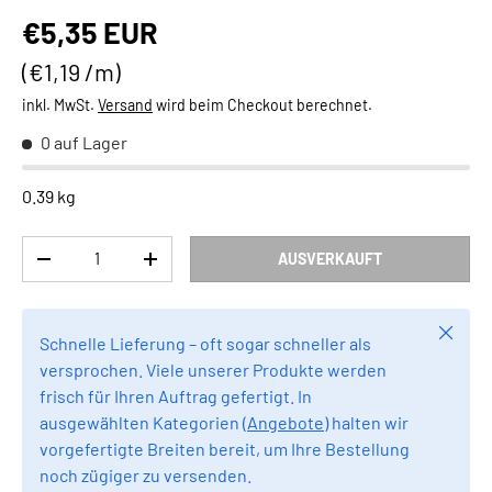
Normaler Preis
€5,35 EUR
Grundpreis
€1,19 /m
inkl. MwSt.
Versand
wird beim Checkout berechnet.
0 auf Lager
0.39 kg
Anzahl
AUSVERKAUFT
MENGE VERRINGERN
MENGE ERHÖHEN
Schlie
Schnelle Lieferung – oft sogar schneller als
versprochen. Viele unserer Produkte werden
frisch für Ihren Auftrag gefertigt. In
ausgewählten Kategorien (
Angebote
) halten wir
vorgefertigte Breiten bereit, um Ihre Bestellung
noch zügiger zu versenden.