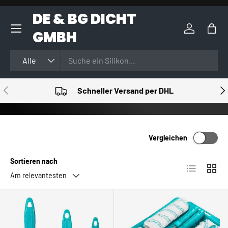
DE & BG DICHT
DIREKT ZUM INHALT
GMBH
Einloggen
Eink
Suchen
Art
Alle
VORHERIGE
NÄ
Schneller Versand per DHL
Vergleichen
Sortieren nach
Produktlist
Produ
Am relevantesten