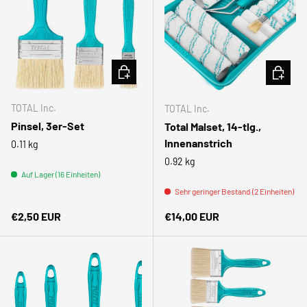
IN DEN WARENKORB
IN DEN
TOTAL Inc.
TOTAL Inc.
Pinsel, 3er-Set
Total Malset, 14-tlg.,
Innenanstrich
0.11 kg
0.92 kg
Auf Lager (16 Einheiten)
Sehr geringer Bestand (2 Einheiten)
Normaler Preis
Normaler Preis
€2,50 EUR
€14,00 EUR