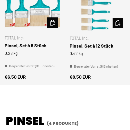
IN DEN WARENKORB
IN DEN
TOTAL Inc.
TOTAL Inc.
Pinsel, Set à 8 Stück
Pinsel, Set à 12 Stück
0.28 kg
0.42 kg
Begrenzter Vorrat (10 Einheiten)
Begrenzter Vorrat (6 Einheiten)
Normaler Preis
Normaler Preis
€6,50 EUR
€8,50 EUR
PINSEL
(4 PRODUKTE)