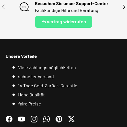
Besuchen Sie unser Support-Center
VORHERIGE
NÄ
Fachkundige Hilfe und Beratung
Vertrag widerrufen
Unsere Vorteile
Viele Zahlungsmöglichkeiten
schneller Versand
14 Tage Geld-Zurück-Garantie
Hohe Qualität
faire Preise
Facebook
YouTube
Instagram
WhatsApp
Pinterest
Twitter