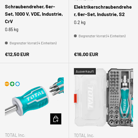
Schraubendreher, 6er-
Elektrikerschraubendrehe
Set, 1000 V, VDE, Industrie,
r, 6er-Set, Industrie, S2
CrV
0.2 kg
0.65 kg
Begrenzter Vorrat (4 Einheiten)
Begrenzter Vorrat (4 Einheiten)
Normaler Preis
Normaler Preis
€12,50 EUR
€16,00 EUR
Ausverkauft
IN DEN WARENKORB
IN DEN
TOTAL Inc.
TOTAL Inc.