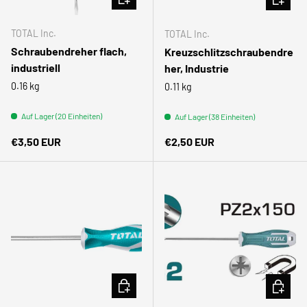
TOTAL Inc.
TOTAL Inc.
Schraubendreher flach,
Kreuzschlitzschraubendre
industriell
her, Industrie
0.16 kg
0.11 kg
Auf Lager (20 Einheiten)
Auf Lager (38 Einheiten)
Normaler Preis
Normaler Preis
€3,50 EUR
€2,50 EUR
IN DEN WARENKORB
IN DEN