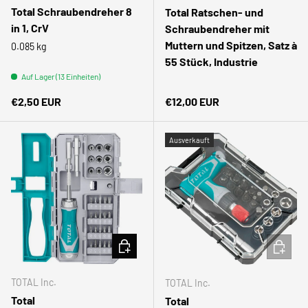
Total Schraubendreher 8
Total Ratschen- und
in 1, CrV
Schraubendreher mit
Muttern und Spitzen, Satz à
0.085 kg
55 Stück, Industrie
Auf Lager (13 Einheiten)
Normaler Preis
Normaler Preis
€2,50 EUR
€12,00 EUR
Ausverkauft
IN DEN WARENKORB
IN DEN
TOTAL Inc.
TOTAL Inc.
Total
Total