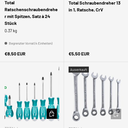
Total
Total Schraubendreher 13
Ratschenschraubendrehe
in 1, Ratsche, CrV
r mit Spitzen, Satz à 24
Stück
0.37 kg
Begrenzter Vorrat (4 Einheiten)
Normaler Preis
Normaler Preis
€8,50 EUR
€5,50 EUR
Ausverkauft
IN DEN WARENKORB
IN DEN