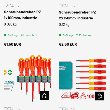
TOTAL Inc.
TOTAL Inc.
Schraubendreher, PZ
Schraubendreher, PZ
1x100mm, Industrie
2x150mm, Industrie
0.085 kg
0.12 kg
Auf Lager (40 Einheiten)
Auf Lager (32 Einheiten)
Normaler Preis
Normaler Preis
€1,50 EUR
€2,50 EUR
IN DEN WARENKORB
IN DEN
TOTAL Inc.
TOTAL Inc.