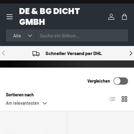
DE & BG DICHT
DIREKT ZUM INHALT
GMBH
Einloggen
Eink
Suchen
Art
Alle
VORHERIGE
NÄ
Schneller Versand per DHL
Vergleichen
Sortieren nach
Produktlist
Produ
Am relevantesten