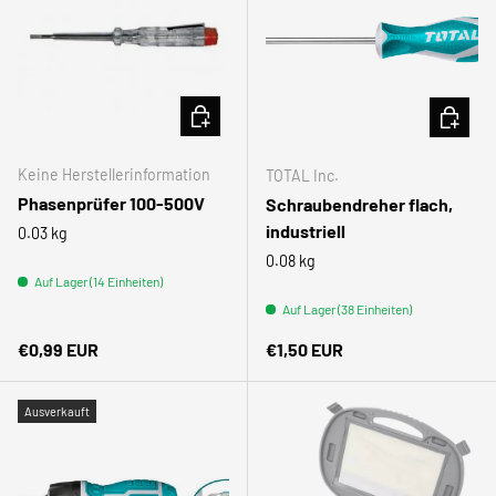
IN DEN WARENKORB
IN DEN
Keine Herstellerinformation
TOTAL Inc.
Phasenprüfer 100-500V
Schraubendreher flach,
industriell
0.03 kg
0.08 kg
Auf Lager (14 Einheiten)
Auf Lager (38 Einheiten)
Normaler Preis
Normaler Preis
€0,99 EUR
€1,50 EUR
Ausverkauft