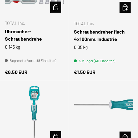
IN DEN WARENKORB
IN DEN
TOTAL Inc.
TOTAL Inc.
Uhrmacher-
Schraubendreher flach
Schraubendrehe
4x100mm, Industrie
0.145 kg
0.05 kg
Begrenzter Vorrat (8 Einheiten)
Auf Lager (40 Einheiten)
Normaler Preis
Normaler Preis
€6,50 EUR
€1,50 EUR
IN DEN WARENKORB
IN DEN