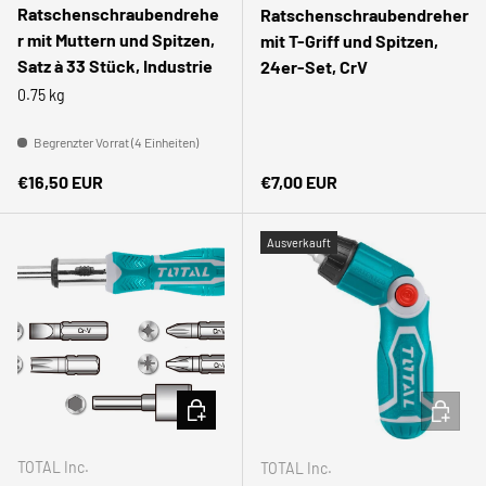
Ratschenschraubendrehe
Ratschenschraubendreher
r mit Muttern und Spitzen,
mit T-Griff und Spitzen,
Satz à 33 Stück, Industrie
24er-Set, CrV
0.75 kg
Begrenzter Vorrat (4 Einheiten)
Normaler Preis
Normaler Preis
€16,50 EUR
€7,00 EUR
Ausverkauft
IN DEN WARENKORB
IN DEN
TOTAL Inc.
TOTAL Inc.