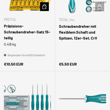
IN DEN WARENKORB
IN DEN
PRETUL
TOTAL Inc.
Präzisions-
Schraubendreher mit
Schraubendreher-Satz 15-
flexiblem Schaft und
teilig
Spitzen, 12er-Set, CrV
0.418 kg
Begrenzter Vorrat (6 Einheiten)
Normaler Preis
Normaler Preis
€10,50 EUR
€5,50 EUR