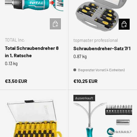
IN DEN WARENKORB
IN DEN
TOTAL Inc.
topmaster professional
Total Schraubendreher 8
Schraubendreher-Satz 7/1
in 1, Ratsche
0.87 kg
0.13 kg
Begrenzter Vorrat (4 Einheiten)
Normaler Preis
Normaler Preis
€3,50 EUR
€10,25 EUR
Ausverkauft