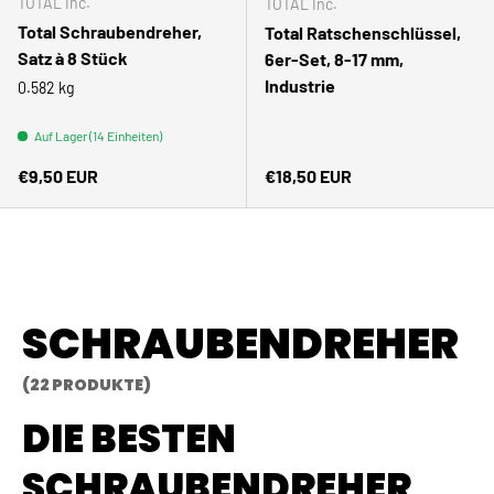
TOTAL Inc.
TOTAL Inc.
Total Schraubendreher,
Total Ratschenschlüssel,
Satz à 8 Stück
6er-Set, 8-17 mm,
Industrie
0.582 kg
Auf Lager (14 Einheiten)
Normaler Preis
Normaler Preis
€9,50 EUR
€18,50 EUR
SCHRAUBENDREHER
(22 PRODUKTE)
DIE BESTEN
SCHRAUBENDREHER