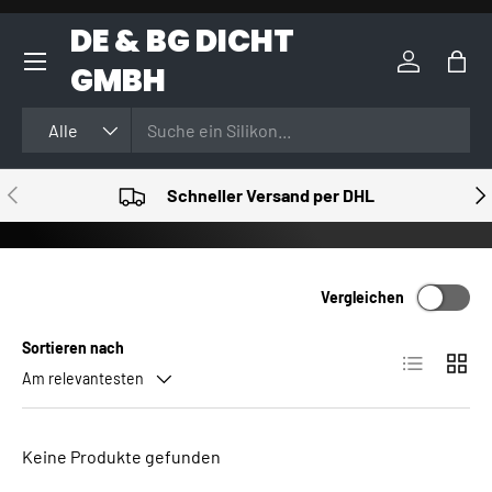
DE & BG DICHT
DIREKT ZUM INHALT
GMBH
Einloggen
Eink
Suchen
Art
Alle
VORHERIGE
NÄ
Schneller Versand per DHL
Vergleichen
Sortieren nach
Produktlist
Produ
Am relevantesten
Keine Produkte gefunden