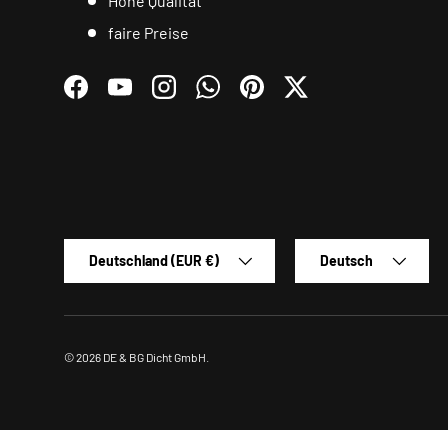
Hohe Qualität
faire Preise
Facebook
YouTube
Instagram
WhatsApp
Pinterest
Twitter
Land/Region
Sprache
Deutschland (EUR €)
Deutsch
© 2026
DE & BG Dicht GmbH
.