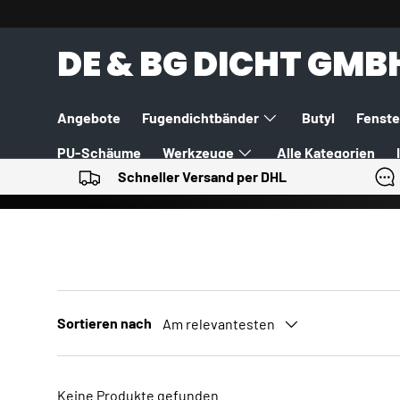
DIREKT ZUM INHALT
DE & BG DICHT GMB
Angebote
Fugendichtbänder
Butyl
Fenste
PU-Schäume
Werkzeuge
Alle Kategorien
Schneller Versand per DHL
Sortieren nach
Am relevantesten
Keine Produkte gefunden