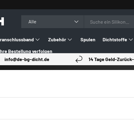
H
Suchen
Art
Alle
ranschlussband
Zubehör
Spulen
Dichtstoffe
Ihre Bestellung verfolgen
info@de-bg-dicht.de
14 Tage Geld-Zurück-