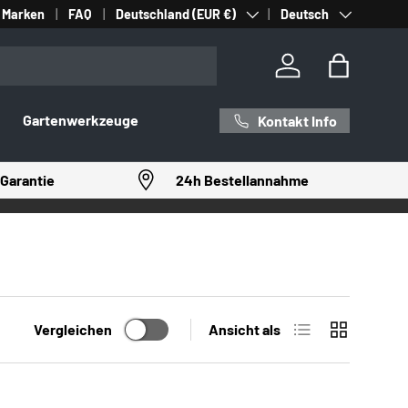
Land/Region
Sprache
Marken
FAQ
Deutschland (EUR €)
Deutsch
Einloggen
Einkaufst
Gartenwerkzeuge
Kontakt Info
Garantie
24h Bestellannahme
Produktliste
Produktrast
Vergleichen
Ansicht als