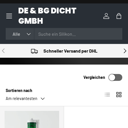
DE & BG DICHT
DIREKT ZUM INHALT
GMBH
Einloggen
Eink
Suchen
Art
Alle
VORHERIGE
NÄ
Schneller Versand per DHL
Vergleichen
Sortieren nach
Produktlist
Produ
Am relevantesten