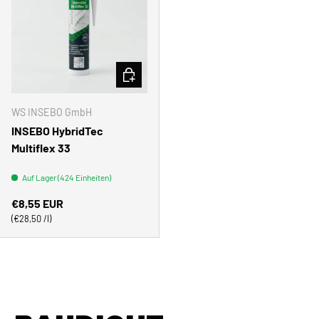
OPTIONEN AUSWÄHLEN
WS INSEBO GmbH
INSEBO HybridTec
Multiflex 33
Auf Lager (424 Einheiten)
Normaler Preis
€8,55 EUR
Grundpreis
€28,50 /l