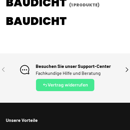
BAUDICHT
(1 PRODUKTE)
BAUDICHT
Besuchen Sie unser Support-Center
VORHERIGE
NÄ
Fachkundige Hilfe und Beratung
Vertrag widerrufen
Unsere Vorteile