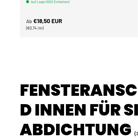
Auf Lager (600 Einheiten)
Normaler Preis
€18,50 EUR
Ab
Grundpreis
€0,74 /m
FENSTERANS
D INNEN FÜR S
ABDICHTUNG
(