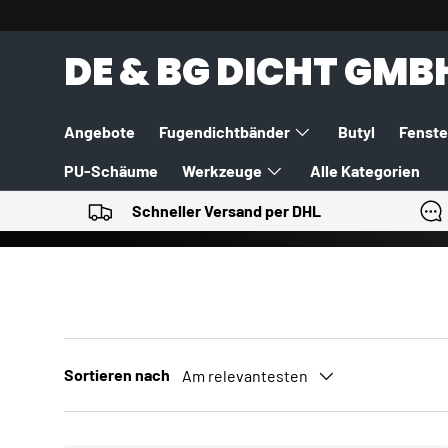
DIREKT ZUM INHALT
DE & BG DICHT GMB
Angebote
Fugendichtbänder
Butyl
Fenste
PU-Schäume
Werkzeuge
Alle Kategorien
Schneller Versand per DHL
Sortieren nach
Am relevantesten