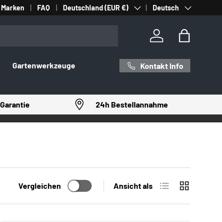
Land/Region
Sprache
Marken
FAQ
Deutschland (EUR €)
Deutsch
Einloggen
Einkaufst
Gartenwerkzeuge
Kontakt Info
Garantie
24h Bestellannahme
Produktliste
Produktrast
Vergleichen
Ansicht als