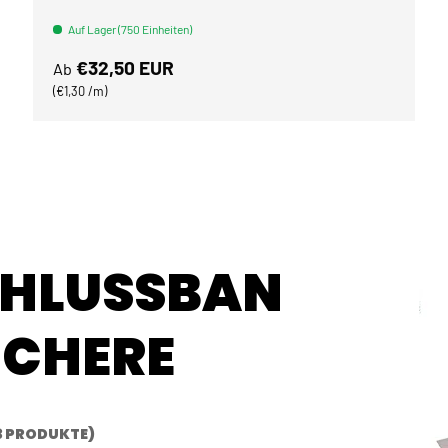
Auf Lager (750 Einheiten)
Normaler Preis
€32,50 EUR
Ab
Grundpreis
€1,30 /m
CHLUSSBAN
ICHERE
3 PRODUKTE)