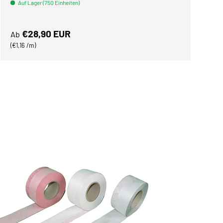
Auf Lager (750 Einheiten)
Normaler Preis
€28,90 EUR
Ab
Grundpreis
€1,16 /m