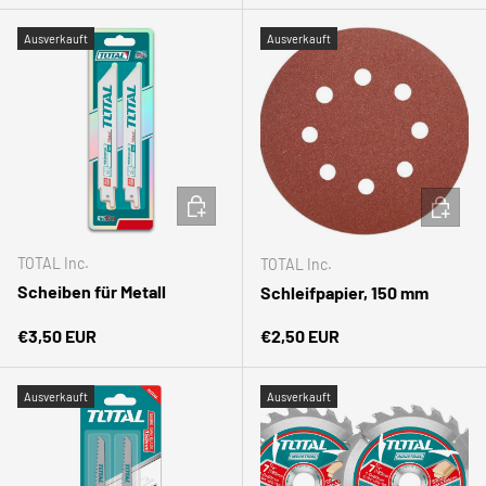
Ausverkauft
Ausverkauft
IN DEN WARENKORB
IN DEN
TOTAL Inc.
TOTAL Inc.
Scheiben für Metall
Schleifpapier, 150 mm
Normaler Preis
Normaler Preis
€3,50 EUR
€2,50 EUR
Ausverkauft
Ausverkauft