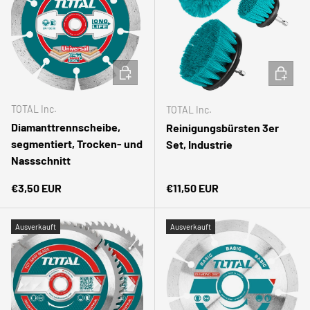
IN DEN WARENKORB
IN DEN
TOTAL Inc.
TOTAL Inc.
Diamanttrennscheibe,
Reinigungsbürsten 3er
segmentiert, Trocken- und
Set, Industrie
Nassschnitt
Normaler Preis
Normaler Preis
€3,50 EUR
€11,50 EUR
Ausverkauft
Ausverkauft