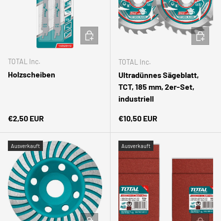
IN DEN WARENKORB
IN DEN
TOTAL Inc.
TOTAL Inc.
Holzscheiben
Ultradünnes Sägeblatt,
TCT, 185 mm, 2er-Set,
industriell
Normaler Preis
Normaler Preis
€2,50 EUR
€10,50 EUR
Ausverkauft
Ausverkauft
IN DEN WARENKORB
IN DEN