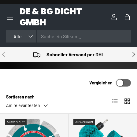
DE & BG DICHT
DIREKT ZUM INHALT
GMBH
Einloggen
Eink
Suchen
Art
Alle
VORHERIGE
NÄ
Schneller Versand per DHL
Vergleichen
Sortieren nach
Produktlist
Produ
Am relevantesten
Ausverkauft
Ausverkauft