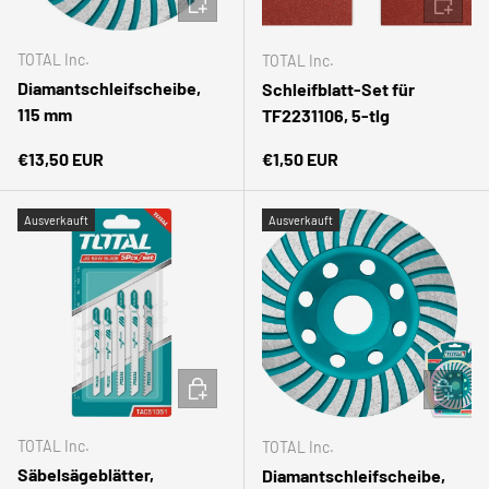
TOTAL Inc.
TOTAL Inc.
Diamantschleifscheibe,
Schleifblatt-Set für
115 mm
TF2231106, 5-tlg
Normaler Preis
Normaler Preis
€13,50 EUR
€1,50 EUR
Ausverkauft
Ausverkauft
IN DEN WARENKORB
IN DEN
TOTAL Inc.
TOTAL Inc.
Säbelsägeblätter,
Diamantschleifscheibe,