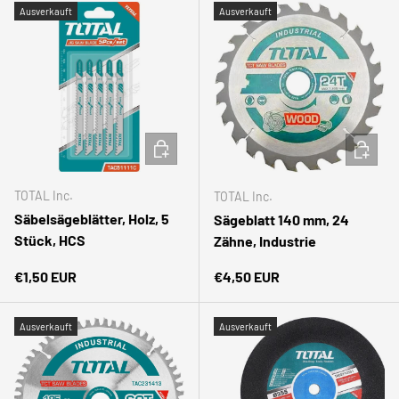
Ausverkauft
Ausverkauft
IN DEN WARENKORB
IN DEN
TOTAL Inc.
TOTAL Inc.
Säbelsägeblätter, Holz, 5
Sägeblatt 140 mm, 24
Stück, HCS
Zähne, Industrie
Normaler Preis
Normaler Preis
€1,50 EUR
€4,50 EUR
Ausverkauft
Ausverkauft