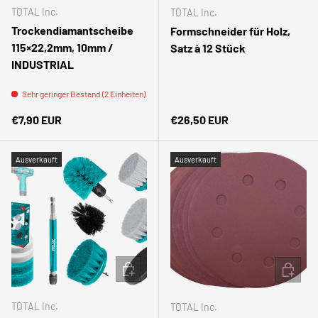
TOTAL Inc.
TOTAL Inc.
Trockendiamantscheibe
Formschneider für Holz,
115×22,2mm, 10mm /
Satz à 12 Stück
INDUSTRIAL
Sehr geringer Bestand (2 Einheiten)
Normaler Preis
Normaler Preis
€7,90 EUR
€26,50 EUR
Ausverkauft
Ausverkauft
IN DEN WARENKORB
IN DEN
TOTAL Inc.
TOTAL Inc.