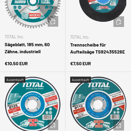
IN DEN WARENKORB
IN DEN
TOTAL Inc.
TOTAL Inc.
Sägeblatt, 185 mm, 60
Trennscheibe für
Zähne, industriell
Aufteilsäge TS92435526E
Normaler Preis
Normaler Preis
€10,50 EUR
€7,50 EUR
Ausverkauft
Ausverkauft
IN DEN WARENKORB
IN DEN