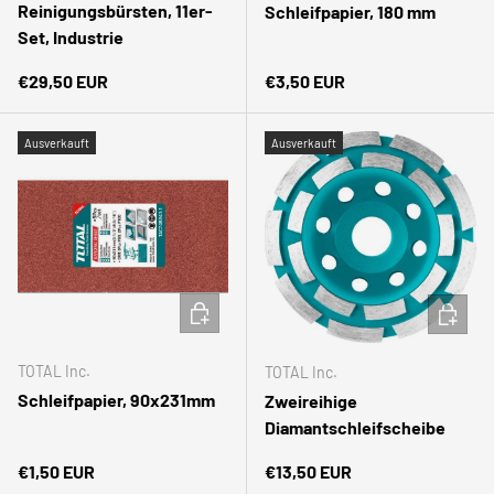
Reinigungsbürsten, 11er-
Schleifpapier, 180 mm
Set, Industrie
Normaler Preis
Normaler Preis
€29,50 EUR
€3,50 EUR
Ausverkauft
Ausverkauft
IN DEN WARENKORB
IN DEN
TOTAL Inc.
TOTAL Inc.
Schleifpapier, 90x231mm
Zweireihige
Diamantschleifscheibe
Normaler Preis
Normaler Preis
€1,50 EUR
€13,50 EUR