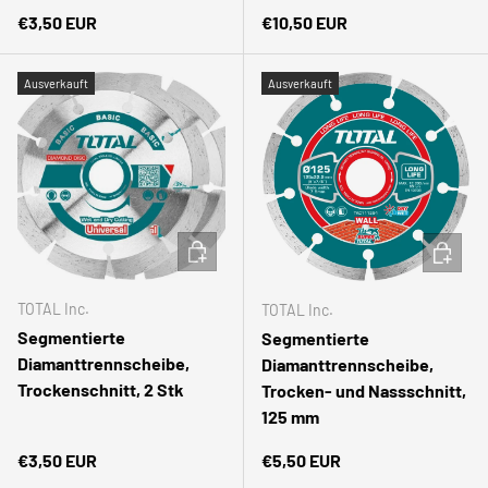
Normaler Preis
Normaler Preis
€3,50 EUR
€10,50 EUR
Ausverkauft
Ausverkauft
IN DEN WARENKORB
IN DEN
TOTAL Inc.
TOTAL Inc.
Segmentierte
Segmentierte
Diamanttrennscheibe,
Diamanttrennscheibe,
Trockenschnitt, 2 Stk
Trocken- und Nassschnitt,
125 mm
Normaler Preis
Normaler Preis
€3,50 EUR
€5,50 EUR