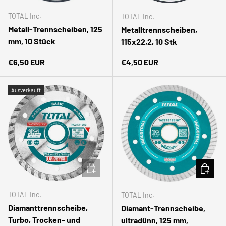
TOTAL Inc.
TOTAL Inc.
Metall-Trennscheiben, 125
Metalltrennscheiben,
mm, 10 Stück
115x22,2, 10 Stk
Normaler Preis
Normaler Preis
€6,50 EUR
€4,50 EUR
Ausverkauft
IN DEN WARENKORB
IN DEN
TOTAL Inc.
TOTAL Inc.
Diamanttrennscheibe,
Diamant-Trennscheibe,
Turbo, Trocken- und
ultradünn, 125 mm,