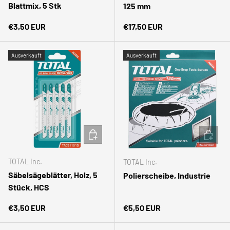
Blattmix, 5 Stk
125 mm
Normaler Preis
Normaler Preis
€3,50 EUR
€17,50 EUR
Ausverkauft
Ausverkauft
IN DEN WARENKORB
IN DEN
TOTAL Inc.
TOTAL Inc.
Säbelsägeblätter, Holz, 5
Polierscheibe, Industrie
Stück, HCS
Normaler Preis
Normaler Preis
€3,50 EUR
€5,50 EUR