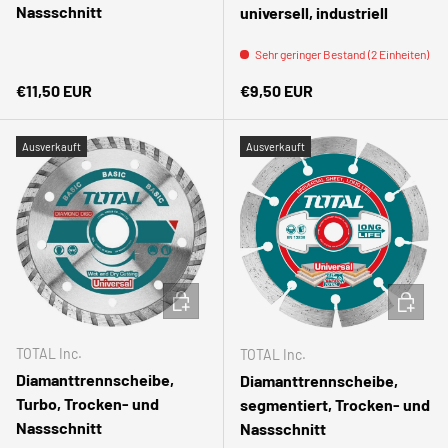
Nassschnitt
universell, industriell
Sehr geringer Bestand (2 Einheiten)
Normaler Preis
Normaler Preis
€11,50 EUR
€9,50 EUR
Ausverkauft
Ausverkauft
IN DEN WARENKORB
IN DEN
TOTAL Inc.
TOTAL Inc.
Diamanttrennscheibe,
Diamanttrennscheibe,
Turbo, Trocken- und
segmentiert, Trocken- und
Nassschnitt
Nassschnitt