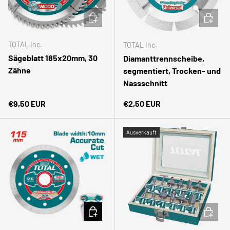
IN DEN WARENKORB
IN DEN
TOTAL Inc.
TOTAL Inc.
Sägeblatt 185x20mm, 30
Diamanttrennscheibe,
Zähne
segmentiert, Trocken- und
Nassschnitt
Normaler Preis
Normaler Preis
€9,50 EUR
€2,50 EUR
Ausverkauft
IN DEN WARENKORB
IN DEN