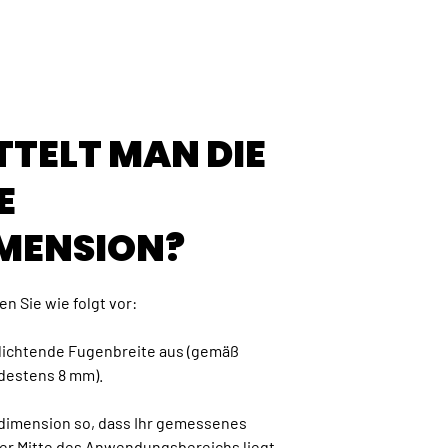
TTELT MAN DIE
E
MENSION?
n Sie wie folgt vor:
udichtende Fugenbreite aus (gemäß
destens 8 mm).
ddimension so, dass Ihr gemessenes
er Mitte des Anwendungsbereichs liegt.