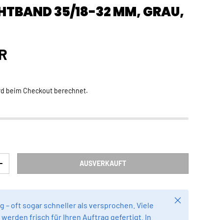
HTBAND 35/18-32 MM, GRAU,
Preis
R
rd beim Checkout berechnet.
AUSVERKAUFT
RN
MENGE ERHÖHEN
Schließen
g – oft sogar schneller als versprochen. Viele
werden frisch für Ihren Auftrag gefertigt. In