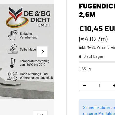
FUGENDIC
2,6M
Normaler 
€10,45 EU
Grundpreis
€4,02 /m
inkl. MwSt.
Versand
wi
NÄCHSTE
0 auf Lager
1.63 kg
Anzahl
MENGE VERRINGE
Schnelle Lieferun
unserer Produkte 