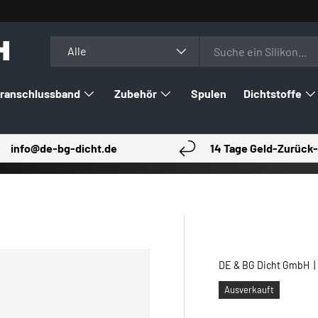
H
Suchen
Art
Alle
ranschlussband
Zubehör
Spulen
Dichtstoffe
info@de-bg-dicht.de
14 Tage Geld-Zurück-
DE & BG Dicht GmbH
Ausverkauft