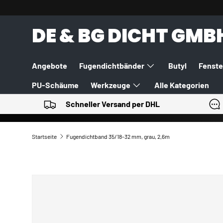
DIREKT ZUM INHALT
DE & BG DICHT GMB
Angebote
Fugendichtbänder
Butyl
Fenste
PU-Schäume
Werkzeuge
Alle Kategorien
Schneller Versand per DHL
Startseite
Fugendichtband 35/18-32 mm, grau, 2,6m
ZU PRODUKTINFORMATIONEN SPRINGEN