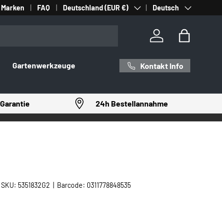
Land/Region
Sprache
Marken
FAQ
Deutschland (EUR €)
Deutsch
Einloggen
Einkaufst
Gartenwerkzeuge
Kontakt Info
Garantie
24h Bestellannahme
|
SKU:
5351832G2
|
Barcode:
0311778848535