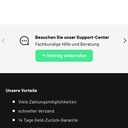
Besuchen Sie unser Support-Center
VORHERIGE
NÄ
Fachkundige Hilfe und Beratung
Vertrag widerrufen
Unsere Vorteile
Viele Zahlungsmöglichkeiten
schneller Versand
14 Tage Geld-Zurück-Garantie