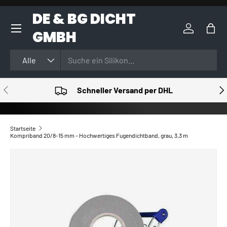
DE & BG DICHT
DIREKT ZUM INHALT
GMBH
Einloggen
Eink
Suchen
Art
Alle
VORHERIGE
NÄ
Schneller Versand per DHL
Startseite
Kompriband 20/8-15 mm - Hochwertiges Fugendichtband, grau, 3,3 m
ZU PRODUKTINFORMATIONEN SPRINGEN