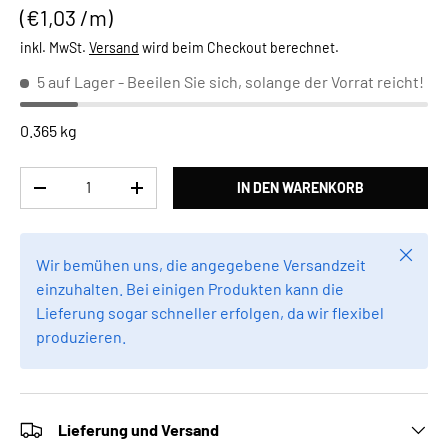
Grundpreis
€1,03 /m
inkl. MwSt.
Versand
wird beim Checkout berechnet.
5 auf Lager
- Beeilen Sie sich, solange der Vorrat reicht!
0.365 kg
Anzahl
IN DEN WARENKORB
MENGE VERRINGERN
MENGE ERHÖHEN
Schlie
Wir bemühen uns, die angegebene Versandzeit
einzuhalten. Bei einigen Produkten kann die
Lieferung sogar schneller erfolgen, da wir flexibel
produzieren.
Lieferung und Versand