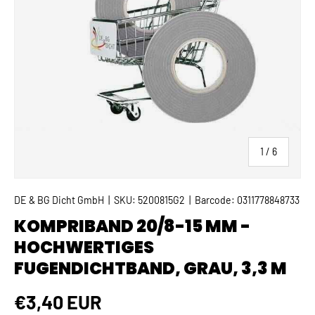
von
1
/
6
DE & BG Dicht GmbH
|
SKU:
5200815G2
|
Barcode:
0311778848733
KOMPRIBAND 20/8-15 MM -
HOCHWERTIGES
FUGENDICHTBAND, GRAU, 3,3 M
Normaler Preis
€3,40 EUR