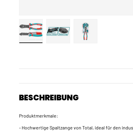
Bild 1 in Galerieansicht laden
Bild 2 in Galerieansicht laden
Bild 3 in Galerieansicht
BESCHREIBUNG
Produktmerkmale:
- Hochwertige Spaltzange von Total, ideal für den indus