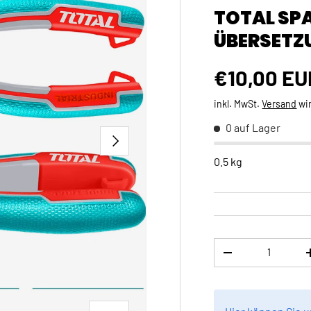
TOTAL SPA
ÜBERSETZU
Normaler 
€10,00 EU
inkl. MwSt.
Versand
wi
0 auf Lager
NÄCHSTE
0.5 kg
Anzahl
MENGE VERRINGE