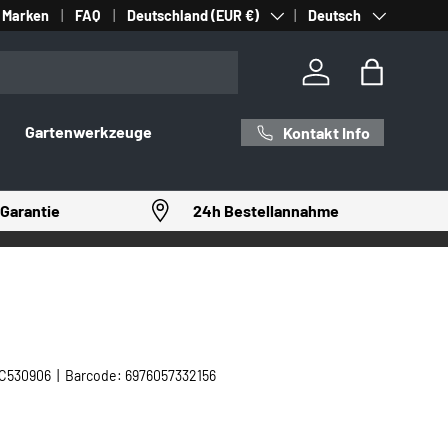
Land/Region
Sprache
Marken
FAQ
Deutschland (EUR €)
Deutsch
Einloggen
Einkaufst
Gartenwerkzeuge
Kontakt Info
Garantie
24h Bestellannahme
C530906
|
Barcode:
6976057332156