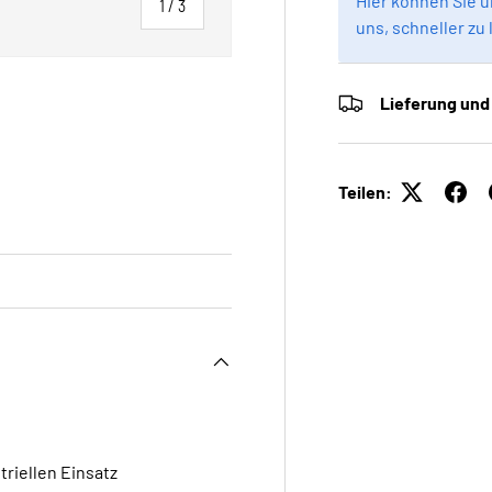
Hier können Sie 
von
1
/
3
uns, schneller zu 
Lieferung und
 laden
Teilen:
triellen Einsatz