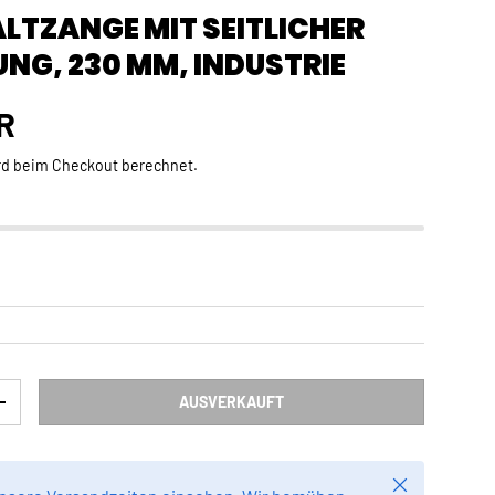
LTZANGE MIT SEITLICHER
NG, 230 MM, INDUSTRIE
Preis
R
rd beim Checkout berechnet.
AUSVERKAUFT
RN
MENGE ERHÖHEN
Schließen