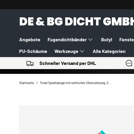
DIREKT ZUM INHALT
DE & BG DICHT GMB
Angebote
Fugendichtbänder
Butyl
Fenste
PU-Schäume
Werkzeuge
Alle Kategorien
Schneller Versand per DHL
Startseite
Total Spaltzange mit seitlicher Übersetzung, 230 mm, Industrie
ZU PRODUKTINFORMATIONEN SPRINGEN