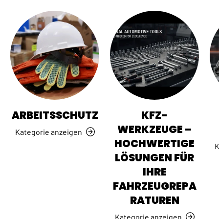
ARBEITSSCHUTZ
KFZ-
WERKZEUGE –
Kategorie anzeigen
HOCHWERTIGE
K
LÖSUNGEN FÜR
IHRE
FAHRZEUGREPA
RATUREN
Kategorie anzeigen