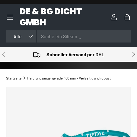
DE & BG DICHT
DIREKT ZUM INHALT
GMBH
Einloggen
Eink
Suchen
Art
Alle
VORHERIGE
NÄ
Schneller Versand per DHL
Startseite
Halbrundzange, gerade, 160 mm – Vielseitig und robust
ZU PRODUKTINFORMATIONEN SPRINGEN