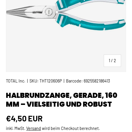
von
1
/
2
TOTAL Inc.
|
SKU:
THT120606P
|
Barcode:
6925582186413
HALBRUNDZANGE, GERADE, 160
MM – VIELSEITIG UND ROBUST
Normaler Preis
€4,50 EUR
inkl. MwSt.
Versand
wird beim Checkout berechnet.