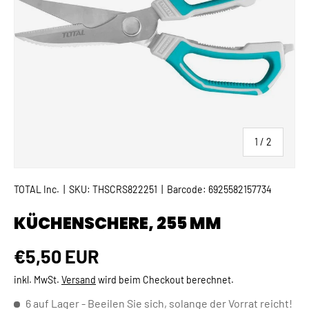
von
1
/
2
TOTAL Inc.
|
SKU:
THSCRS822251
|
Barcode:
6925582157734
KÜCHENSCHERE, 255 MM
Normaler Preis
€5,50 EUR
inkl. MwSt.
Versand
wird beim Checkout berechnet.
6 auf Lager
- Beeilen Sie sich, solange der Vorrat reicht!