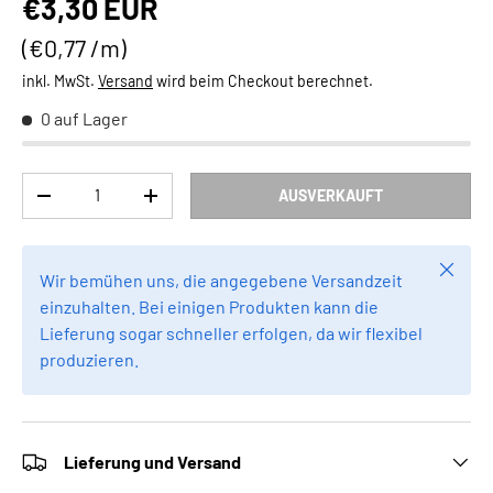
Normaler Preis
€3,30 EUR
Grundpreis
€0,77 /m
inkl. MwSt.
Versand
wird beim Checkout berechnet.
0 auf Lager
Anzahl
AUSVERKAUFT
MENGE VERRINGERN
MENGE ERHÖHEN
Schlie
Wir bemühen uns, die angegebene Versandzeit
einzuhalten. Bei einigen Produkten kann die
Lieferung sogar schneller erfolgen, da wir flexibel
produzieren.
Lieferung und Versand