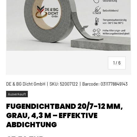
von
1
/
6
DE & BG Dicht GmbH
|
SKU:
52007122
|
Barcode:
0311778849143
Ausverkauft
FUGENDICHTBAND 20/7-12 MM,
GRAU, 4,3 M – EFFEKTIVE
ABDICHTUNG