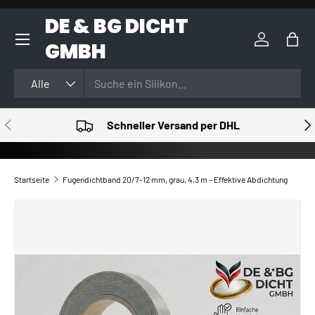
DE & BG DICHT
DIREKT ZUM INHALT
GMBH
Einloggen
Eink
Suchen
Art
Alle
VORHERIGE
NÄ
Schneller Versand per DHL
Startseite
Fugendichtband 20/7-12 mm, grau, 4,3 m – Effektive Abdichtung
ZU PRODUKTINFORMATIONEN SPRINGEN